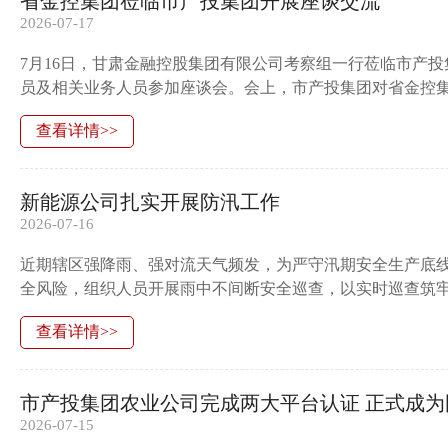
省金控集团莅临市产投集团开展座谈交流
2026-07-17
7月16日，甘肃金融控股集团有限公司考察组一行莅临市产
员及相关业务人员参加座谈会。会上，市产投集团对省金控
查看详情>>
新能源公司扎实开展防汛工作
2026-07-16
近期辖区强降雨、强对流天气频发，为严守汛期安全生产底
全风险，组织人员开展雨中不间断安全巡查，以实时巡查筑
查看详情>>
市产投集团农业公司完成两大平台认证 正式成
2026-07-15