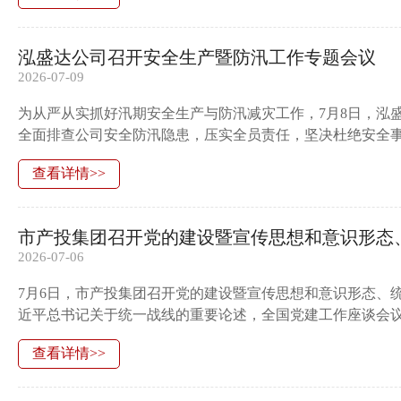
泓盛达公司召开安全生产暨防汛工作专题会议
2026-07-09
为从严从实抓好汛期安全生产与防汛减灾工作，7月8日，泓
全面排查公司安全防汛隐患，压实全员责任，坚决杜绝安全
查看详情>>
市产投集团召开党的建设暨宣传思想和意识形态
2026-07-06
7月6日，市产投集团召开党的建设暨宣传思想和意识形态、
近平总书记关于统一战线的重要论述，全国党建工作座谈会
查看详情>>