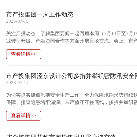
市产投集团一周工作动态
2026-07-19
关注产投动态，了解集团要闻一起回顾本周（7月13日至7月
业转型升级、产融协同合作等方面开展座谈交流。会上，市
查看详情>>
市产投集团泾东设计公司多措并举织密防汛安全
2026-07-17
为切实抓实抓细汛期安全生产工作，全力保障汛期形势持续
保障、排查隐患堵牢漏洞、从严值守守住底线，多措并举织
查看详情>>