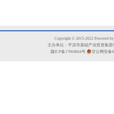
Copyright © 2015-2022 Powered by 
主办单位：平凉市基础产业投资集团有限公
陇ICP备17004664号
甘公网安备620