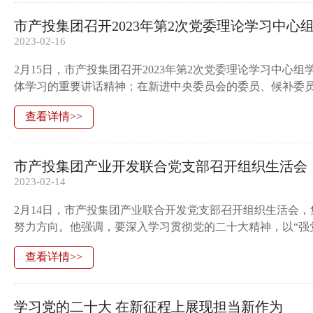
市产投集团召开2023年第2次党委理论学习中心
2023-02-16
2月15日，市产投集团召开2023年第2次党委理论学习中
体学习的重要讲话精神；在新进中央委员会的委员、候补委
查看详情>>
市产投集团产业开发联合党支部召开组织生活会
2023-02-14
2月14日，市产投集团产业联合开发党支部召开组织生活会
努力方向。他强调，要深入学习贯彻党的二十大精神，以“强
查看详情>>
学习党的二十大 在新征程上展现担当新作为