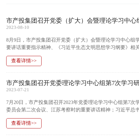
市产投集团召开党委（扩大）会暨理论学习中心
2023-08-10
8月9日，市产投集团召开党委（扩大）会暨理论学习中心组
要讲话重要指示精神、《习近平生态文明思想学习纲要》相
查看详情>>
市产投集团召开党委理论学习中心组第7次学习
2023-07-21
7月20日，市产投集团召开2023年党委理论学习中心组第
委员会第二次会议、江苏考察时的重要讲话精神；习近平总
查看详情>>