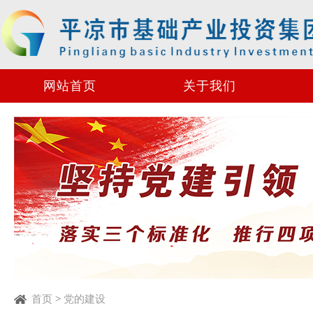
网站首页
关于我们
首页
>
党的建设