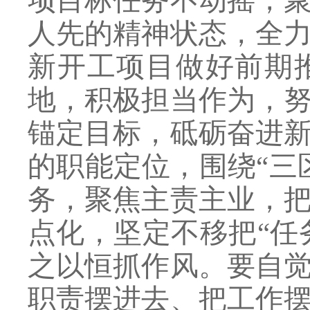
项目标任务不动摇，
人先的精神状态，全
新开工项目做好前期
地，积极担当作为，
锚定目标，砥砺奋进
的职能定位，围绕“三
务，聚焦主责主业，
点化，坚定不移把“任
之以恒抓作风。要自
职责摆进去、把工作