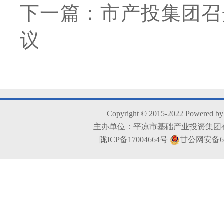
下一篇：市产投集团召
议
Copyright © 2015-2022 Powered by 
主办单位：平凉市基础产业投资集团有限公
陇ICP备17004664号
甘公网安备620