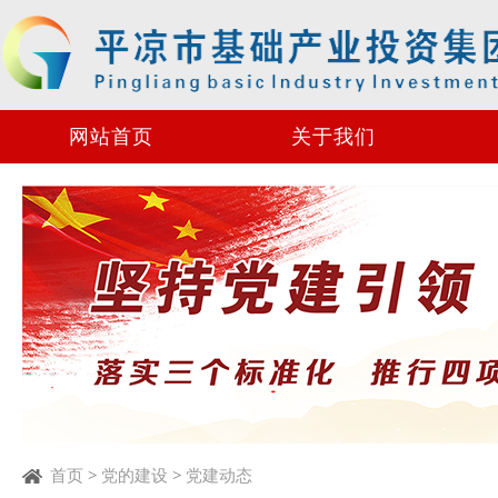
网站首页
关于我们
首页
>
党的建设
>
党建动态