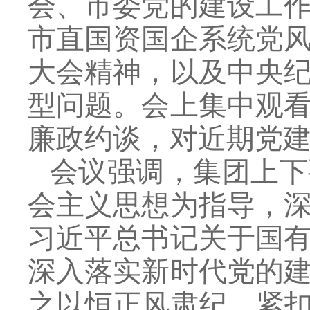
会、市委党的建设工
市直国资国企系统党
大会精神，以及中央
型问题。会上集中观
廉政约谈，对近期党
会议强调，集团上下
会主义思想为指导，
习近平总书记关于国
深入落实新时代党的
之以恒正风肃纪，紧扣全