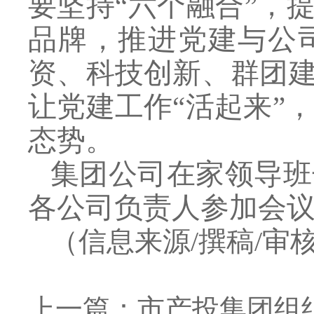
要坚持“六个融合”，
品牌，推进党建与公
资、科技创新、群团建
让党建工作“活起来”
态势。
集团公司在家领导班
各公司负责人参加会
（信息来源/撰稿/审
上一篇：市产投集团组