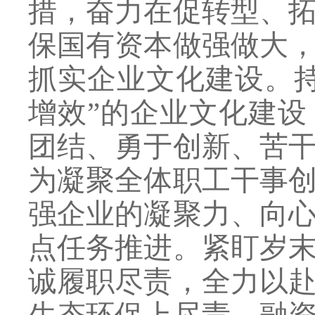
措，奋力在促转型、
保国有资本做强做大
抓实企业文化建设。
增效”的企业文化建
团结、勇于创新、苦
为凝聚全体职工干事
强企业的凝聚力、向
点任务推进。紧盯岁
诚履职尽责，全力以