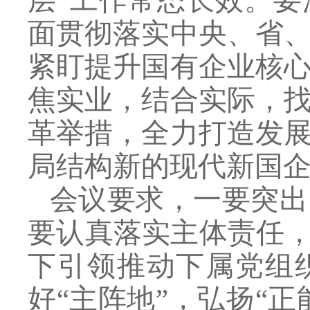
层”工作常态长效。
面贯彻落实中央、省
紧盯提升国有企业核
焦实业，结合实际，
革举措，全力打造发
局结构新的现代新国
会议要求，一要突出
要认真落实主体责任，
下引领推动下属党组
好“主阵地”，弘扬“正