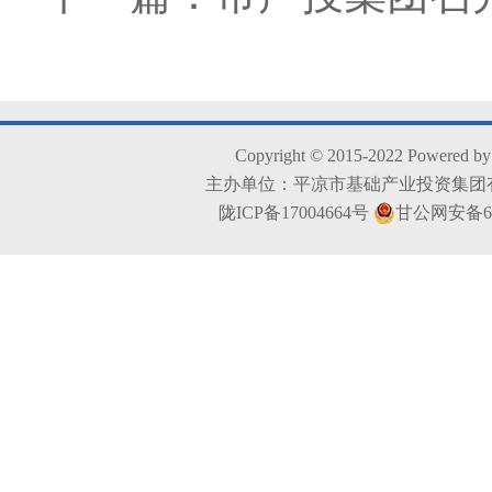
Copyright © 2015-2022 Powered by 
主办单位：平凉市基础产业投资集团有限公
陇ICP备17004664号
甘公网安备620