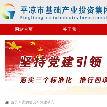
网站首页
关于我们
首页
>
党的建设
>
党建动态