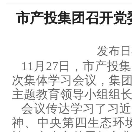
市产投集团召开党
发布日期：
11月27日，市产投
次集体学习会议，集
主题教育领导小组组
会议传达学习了习近
神、中央第四生态环